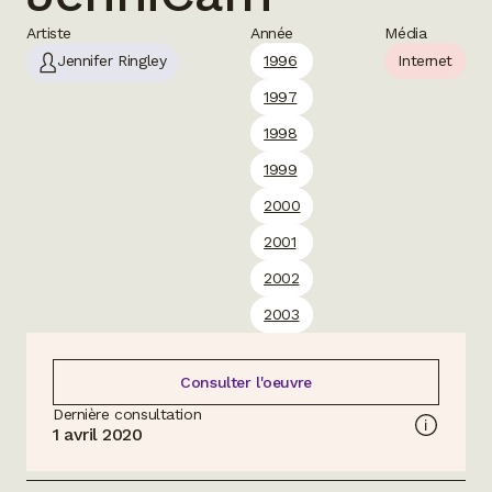
Artiste
Année
Média
Jennifer Ringley
1996
Internet
1997
1998
1999
2000
2001
2002
2003
Consulter l'oeuvre
Dernière consultation
1 avril 2020