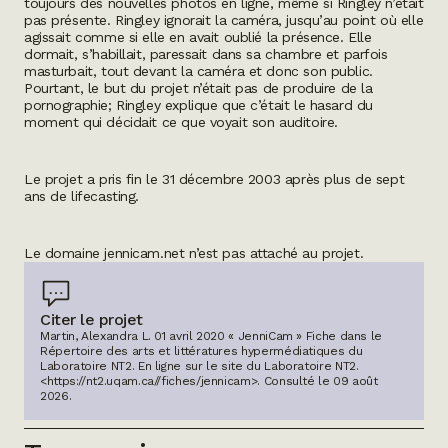
toujours des nouvelles photos en ligne, même si Ringley n’était
pas présente. Ringley ignorait la caméra, jusqu’au point où elle
agissait comme si elle en avait oublié la présence. Elle
dormait, s’habillait, paressait dans sa chambre et parfois
masturbait, tout devant la caméra et donc son public.
Pourtant, le but du projet n’était pas de produire de la
pornographie; Ringley explique que c’était le hasard du
moment qui décidait ce que voyait son auditoire.
Le projet a pris fin le 31 décembre 2003 après plus de sept
ans de lifecasting.
Le domaine jennicam.net n’est pas attaché au projet.
Citer le projet
Martin, Alexandra L. 01 avril 2020 « JenniCam » Fiche dans le
Répertoire des arts et littératures hypermédiatiques du
Laboratoire NT2.
En ligne sur le site du Laboratoire NT2.
<https://nt2.uqam.ca//fiches/jennicam>
. Consulté le
09 août
2026
.