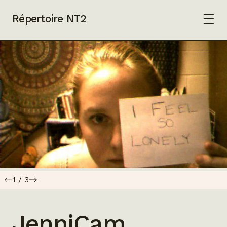
Répertoire NT2
1
/
3
JenniCam