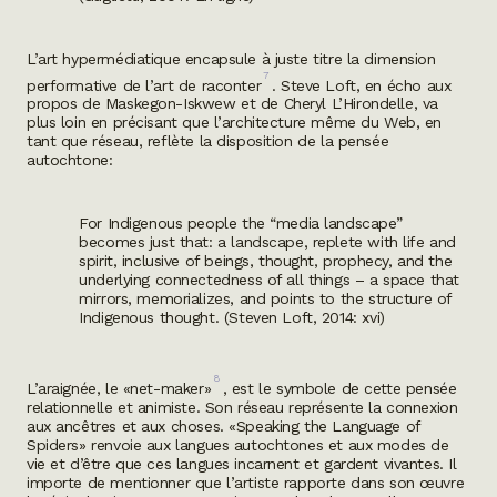
L’art hypermédiatique encapsule à juste titre la dimension
7
performative de l’art de raconter
.
Steve Loft, en écho aux
propos de Maskegon-Iskwew et de Cheryl L’Hirondelle, va
plus loin en précisant que l’architecture même du Web, en
tant que réseau, reflète la disposition de la pensée
autochtone:
For Indigenous people the “media landscape”
becomes just that: a landscape, replete with life and
spirit, inclusive of beings, thought, prophecy, and the
under­lying connectedness of all things – a space that
mirrors, memorial­izes, and points to the structure of
Indigenous thought.
(Steven Loft, 2014: xvi)
8
L’araignée, le «
net-maker
»
, est le symbole de cette pensée
relationnelle et animiste. Son réseau représente la connexion
aux ancêtres et aux choses. «
Speaking the Language of
Spiders
» renvoie aux langues autochtones et aux modes de
vie et d’être que ces langues incarnent et gardent vivantes. Il
importe de mentionner que l’artiste rapporte dans son œuvre