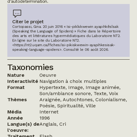
d’autodétermination.
Citer le projet
Cortopassi, Gina. 20 juin 2016 « Isi-pikîskwewin ayapihkêsîsak
(Speaking the Language of Spiders) » Fiche dans le Répertoire
des arts et littératures hypermédiatiques du Laboratoire NT2.
En ligne sur le site du Laboratoire NT2.
<https://nt2.uqam.ca//fiches/isi-pikiskwewin-ayapihkesisak-
speaking-language-spiders>
. Consulté le
06 août 2026
.
Taxonomies
Nature
Oeuvre
Interactivité
Navigation à choix multiples
Format
Hypertexte, Image, Image animée,
Son/ambiance sonore, Texte, Voix
Thèmes
Araignée, Autochtones, Colonialisme,
Poésie, Spiritualité, Ville
Média
Internet
Année
1996
Langue(s) de
Anglais, Cri
l'oeuvre:
Traitement
Flash