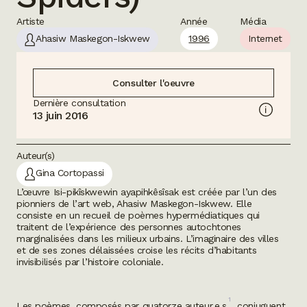
Artiste
Année
Média
Ahasiw Maskegon-Iskwew
1996
Internet
Consulter l'oeuvre
Dernière consultation
13 juin 2016
Auteur(s)
Gina Cortopassi
L’œuvre
Isi-pikîskwewin ayapihkêsîsak
est créée par l’un des
pionniers de l’art web, Ahasiw Maskegon-Iskwew. Elle
consiste en un recueil de poèmes hypermédiatiques qui
traitent de l’expérience des personnes autochtones
marginalisées dans les milieux urbains. L’imaginaire des villes
et de ses zones délaissées croise les récits d’habitants
invisibilisés par l’histoire coloniale.
1
Les poèmes, composés par quatorze auteur.e.s
, conjuguent