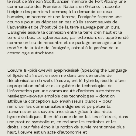
le récit de Simeon Scott, ancien membre de Fort Albany, une
communauté des Premières Nations en Ontario. Il raconte
l’origine des premiers hommes; à la demande de deux
humains, un homme et une femme, l’araignée façonne une
courroie pour les déposer en bas où ils seront sauvés de
l’adversité et de l’hostilité de la terre sauvage par un ours.
L’araignée assure la connexion entre la terre d’en haut et la
terre d’en bas. Le cyberespace, par extension, est appréhendé
comme un lieu de rencontre et de partage aménagé sur le
modèle de la toile de l’araignée, animal à la genèse de la
cosmologie autochtone.
L’œuvre
Isi-pikîskwewin ayapihkêsîsak (Speaking the Language
of Spiders)
s’inscrit en somme dans une démarche de
décolonisation du web. L’œuvre, entité hybride, résulte d’une
appropriation créative et singulière de technologies de
l’information par une communauté d’artistes autochtones.
Maskegon-Iskwew emploie ces technologies – dont on
attribue la conception aux envahisseurs blancs – pour
renforcer les communautés indigènes et perpétuer la
transmission des savoirs ancestraux grâce à des récits
hypermédiatiques. Il en détourne de ce fait les effets et, dans
une posture symbolique, en réclame les territoires et les
droits. Pour faire écho à la notion de survie mentionnée plus
haut, l’œuvre est un acte d’autonomie et