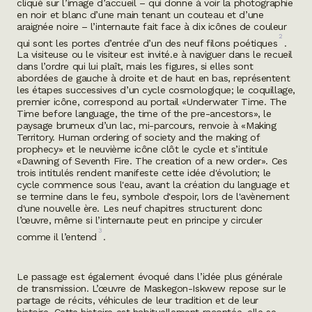
cliqué sur l’image d’accueil – qui donne à voir la photographie
en noir et blanc d’une main tenant un couteau et d’une
araignée noire – l’internaute fait face à dix icônes de couleur
2
qui sont les portes d’entrée d’un des neuf filons poétiques
.
La visiteuse ou le visiteur est invité.e à naviguer dans le recueil
dans l’ordre qui lui plaît, mais les figures, si elles sont
abordées de gauche à droite et de haut en bas, représentent
les étapes successives d’un cycle cosmologique; le coquillage,
premier icône, correspond au portail «
Underwater Time. The
Time before language, the time of the pre-ancestors
», le
paysage brumeux d’un lac, mi-parcours, renvoie à
«Making
Territory. Human ordering of society and the making of
prophecy
» et le neuvième icône clôt le cycle et s’intitule
«
Dawning of Seventh Fire. The creation of a new order
». Ces
trois intitulés rendent manifeste cette idée d'évolution; le
cycle commence sous l'eau, avant la création du language et
se termine dans le feu, symbole d'espoir, lors de l'avènement
d'une nouvelle ère. Les neuf chapitres structurent donc
l’œuvre, même si l’internaute peut en principe y circuler
3
comme il l’entend
.
Le passage est également évoqué dans l’idée plus générale
de transmission. L’œuvre de Maskegon-Iskwew repose sur le
partage de récits, véhicules de leur tradition et de leur
histoire. Cette histoire est habituellement racontée, elle se