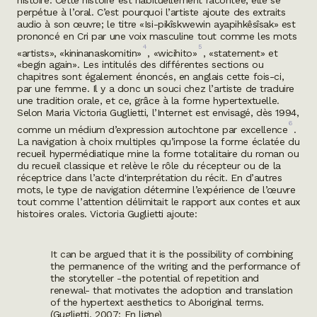
perpétue à l’oral. C’est pourquoi l’artiste ajoute des extraits
audio à son œuvre; le titre «
Isi-pikîskwewin ayapihkêsîsak
» est
prononcé en Cri par une voix masculine tout comme les mots
4
5
«artists», «kininanaskomitin»
, «wicihito»
, «statement» et
«begin again». Les intitulés des différentes sections ou
chapitres sont également énoncés, en anglais cette fois-ci,
par une femme. Il y a donc un souci chez l’artiste de
traduire
une tradition orale, et ce, grâce à la forme hypertextuelle.
Selon Maria Victoria Guglietti, l’Internet est envisagé, dès 1994,
6
comme un médium d’expression autochtone par excellence
.
La navigation à choix multiples qu’impose la forme éclatée du
recueil hypermédiatique mine la forme totalitaire du roman ou
du recueil classique et relève le rôle du récepteur ou de la
réceptrice dans l’acte d'interprétation du récit. En d’autres
mots, le type de navigation détermine l’expérience de l’œuvre
tout comme l’attention délimitait le rapport aux contes et aux
histoires orales. Victoria Guglietti ajoute:
It can be argued that it is the possibility of combining
the permanence of the writing and the performance of
the storyteller -the potential of repetition and
renewal- that motivates the adoption and translation
of the hypertext aesthetics to Aboriginal terms.
(Guglietti, 2007: En ligne)