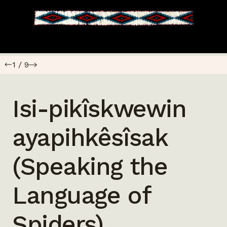
1
/
9
Isi-pikîskwewin
ayapihkêsîsak
(Speaking the
Language of
Spiders)