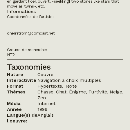
en gardant l’oeil ouvert, «seek[ing] two stones like stars that
move as twins», etc.
Informations
Coordonnées de l’artiste:
dherrstrom@comcast.net
Groupe de recherche:
NT2
Taxonomies
Nature
Oeuvre
Interactivité
Navigation à choix multiples
Format
Hypertexte, Texte
Thèmes
Chasse, Chat, Énigme, Furtivité, Neige,
Zen
Média
Internet
Année
1996
Langue(s) de
Anglais
l'oeuvre: