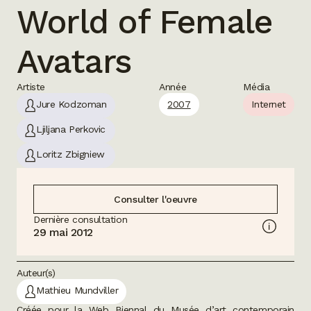
World of Female
Avatars
Artiste
Année
Média
Jure Kodzoman
2007
Internet
Ljiljana Perkovic
Loritz Zbigniew
Consulter l'oeuvre
Dernière consultation
29 mai 2012
Auteur(s)
Mathieu Mundviller
Créée pour la Web Biennal du Musée d’art contemporain