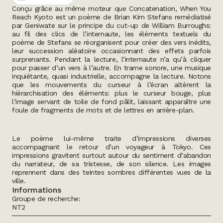
Conçu grâce au même moteur que
Concatenation
,
When You
Reach Kyoto
est un poème de Brian Kim Stefans remédiatisé
par Geniwate sur le principe du
cut-up
de William Burroughs:
au fil des clics de l’internaute, les éléments textuels du
poème de Stefans se réorganisent pour créer des vers inédits,
leur succession aléatoire occasionnant des effets parfois
surprenants. Pendant la lecture, l’internaute n’a qu’à cliquer
pour passer d’un vers à l’autre. En trame sonore, une musique
inquiétante, quasi industrielle, accompagne la lecture. Notons
que les mouvements du curseur à l’écran altèrent la
hiérarchisation des éléments: plus le curseur bouge, plus
l’image servant de toile de fond pâlit, laissant apparaître une
foule de fragments de mots et de lettres en arrière-plan.
Le poème lui-même traite d’impressions diverses
accompagnant le retour d’un voyageur à Tokyo. Ces
impressions gravitent surtout autour du sentiment d’abandon
du narrateur, de sa tristesse, de son silence. Les images
reprennent dans des teintes sombres différentes vues de la
ville.
Informations
Groupe de recherche:
NT2