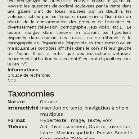
les témoignages de journalistes envoyés couvrir la guerre au
Koweït; les questions de société soulevées par la vente dans
une galerie d’art de toiles réalisées par un dauphin; les
violences subies par les épouses musulmanes; l’isolation qui
résulte de la consommation des produits de l’industrie du
divertissement (télévision, pornographie, jeux vidéo, etc.)… Le
lecteur navigue dans l’oeuvre en utilisant les hyperliens
dispersés dans chacun des textes, en se référant à la
cartographie de l’hypertexte (disponible en tout temps) ou en
manipulant les contrôles affichés dans le coin inférieur gauche
de l’écran. Il est à noter que des instructions détaillées
concernant l’utilisation de ces contrôles sont disponibles sous
le lien “?”.
Informations
Groupe de recherche:
NT2
Taxonomies
Nature
Oeuvre
Interactivité
Insertion de texte, Navigation à choix
multiples
Format
Hypertexte, Image, Texte, Voix
Thèmes
Art, Divertissement, Guerre, Invention,
Islam, Mission spatiale, Poésie, Société,
Sous-marin, Télévision