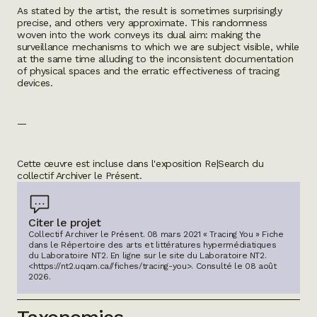
As stated by the artist, the result is sometimes surprisingly
precise, and others very approximate. This randomness
woven into the work conveys its dual aim: making the
surveillance mechanisms to which we are subject visible, while
at the same time alluding to the inconsistent documentation
of physical spaces and the erratic effectiveness of tracing
devices.
—
Cette œuvre est incluse dans l'exposition
Re|Search
du
collectif Archiver le Présent.
Citer le projet
Collectif Archiver le Présent. 08 mars 2021 « Tracing You » Fiche
dans le Répertoire des arts et littératures hypermédiatiques
du Laboratoire NT2.
En ligne sur le site du Laboratoire NT2.
<https://nt2.uqam.ca//fiches/tracing-you>
. Consulté le
08 août
2026
.