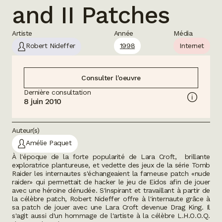
and II Patches
Artiste
Année
Média
Robert Nideffer
1998
Internet
Consulter l'oeuvre
Dernière consultation
8 juin 2010
Auteur(s)
Amélie Paquet
À l'époque de la forte popularité de Lara Croft, brillante
exploratrice plantureuse, et vedette des jeux de la série
Tomb
Raider
les internautes s'échangeaient la fameuse
patch
«nude
raider» qui permettait de
hacker
le jeu de Eidos afin de jouer
avec une héroïne dénudée. S'inspirant et travaillant à partir de
la célèbre patch, Robert Nideffer offre à l'internaute grâce à
sa
patch
de jouer avec une Lara Croft devenue Drag King. Il
s'agit aussi d'un hommage de l'artiste à la célèbre
L.H.O.O.Q
.