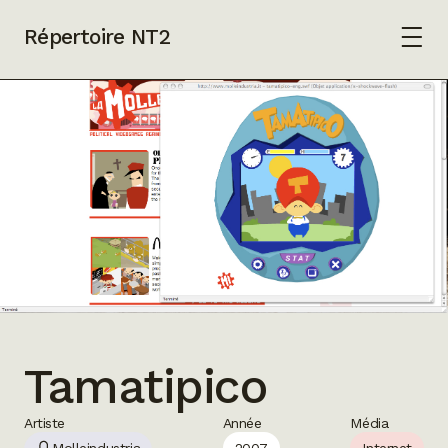
Répertoire NT2
Tamatipico
Artiste
Année
Média
Molleindustria
2007
Internet