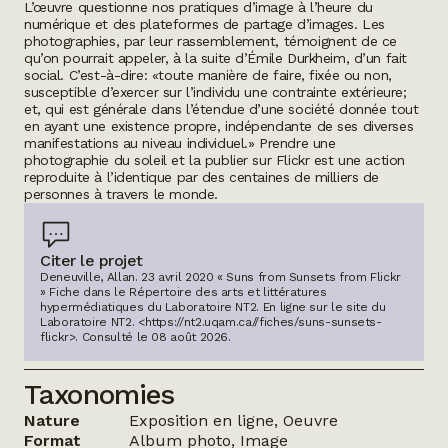
L’œuvre questionne nos pratiques d’image à l’heure du
numérique et des plateformes de partage d’images. Les
photographies, par leur rassemblement, témoignent de ce
qu’on pourrait appeler, à la suite d’Émile Durkheim, d’un
fait
social
. C’est-à-dire: «toute manière de faire, fixée ou non,
susceptible d’exercer sur l’individu une contrainte extérieure;
et, qui est générale dans l’étendue d’une société donnée tout
en ayant une existence propre, indépendante de ses diverses
manifestations au niveau individuel.» Prendre une
photographie du soleil et la publier sur Flickr est une action
reproduite à l’identique par des centaines de milliers de
personnes à travers le monde.
Citer le projet
Deneuville, Allan. 23 avril 2020 « Suns from Sunsets from Flickr
» Fiche dans le Répertoire des arts et littératures
hypermédiatiques du Laboratoire NT2.
En ligne sur le site du
Laboratoire NT2.
<https://nt2.uqam.ca//fiches/suns-sunsets-
flickr>
. Consulté le
08 août 2026
.
Taxonomies
Nature
Exposition en ligne, Oeuvre
Format
Album photo, Image