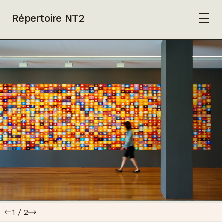
Répertoire NT2
1
/
2