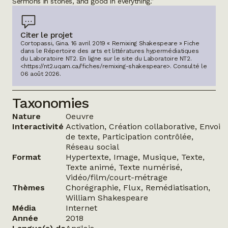
Sermons in stones, and good in everything.”
Citer le projet
Cortopassi, Gina. 16 avril 2019 « Remixing Shakespeare » Fiche
dans le Répertoire des arts et littératures hypermédiatiques
du Laboratoire NT2.
En ligne sur le site du Laboratoire NT2.
<https://nt2.uqam.ca//fiches/remixing-shakespeare>
. Consulté le
06 août 2026
.
Taxonomies
Nature
Oeuvre
Interactivité
Activation, Création collaborative, Envoi
de texte, Participation contrôlée,
Réseau social
Format
Hypertexte, Image, Musique, Texte,
Texte animé, Texte numérisé,
Vidéo/film/court-métrage
Thèmes
Chorégraphie, Flux, Remédiatisation,
William Shakespeare
Média
Internet
Année
2018