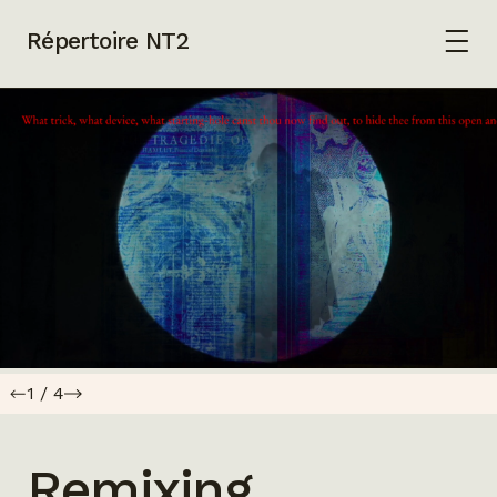
Répertoire NT2
1
/
4
Remixing