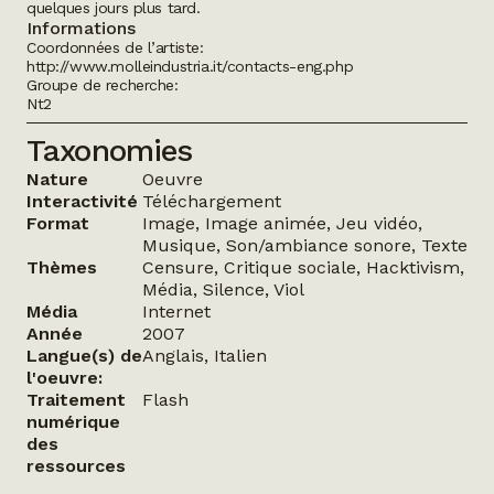
quelques jours plus tard.
Informations
Coordonnées de l’artiste:
http://www.molleindustria.it/contacts-eng.php
Groupe de recherche:
Nt2
Taxonomies
Nature
Oeuvre
Interactivité
Téléchargement
Format
Image, Image animée, Jeu vidéo,
Musique, Son/ambiance sonore, Texte
Thèmes
Censure, Critique sociale, Hacktivism,
Média, Silence, Viol
Média
Internet
Année
2007
Langue(s) de
Anglais, Italien
l'oeuvre:
Traitement
Flash
numérique
des
ressources