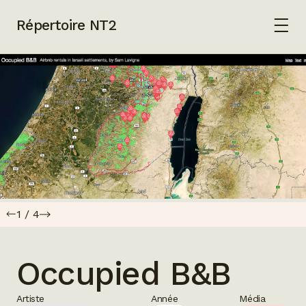
Répertoire NT2
1
/
4
Occupied B&B
Artiste
Année
Média