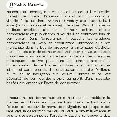
Mathieu Mundviller
Nanodramas: Identity Pills
est une œuvre de l'artiste brésilien
Rodrigo de Toledo. Professeur adjoint en communication
visuelle à la Northern Arizona University aux États-Unis, il
enseigne la création et le design de sites Web. Il utilise sa
pratique artistique afin de dénoncer certains aspects
commerciaux et publicitaires auxquels il se confronte lors de
son travail. Dans
Nanodramas
, il pastiche les pratiques
commerciales du Web en empruntant l’interface d’un site
mercantile dans le but de proposer à l’internaute d’acheter
des identités afin de combler son vide intérieur. Celles-ci sont
présentées sous forme de cachets contenant des mémoires
préconçues. L'oeuvre pose ainsi un commentaire sur la
consommation de médicaments utilisés pour combler un mal
interne et comme outils de construction identitaire. D'ailleurs,
au fil de sa navigation sur l’œuvre, l’internaute se voit
dépouillé de son identité propre au profit d’une nouvelle,
basée uniquement sur l’acte de consommer.
Empruntant sa forme aux sites marchands traditionnels,
l’œuvre est divisée en trois sections. Dans le haut de la
fenêtre, on retrouve le menu de navigation, qui propose des
liens vers la description de l’œuvre, vers le projet lui-même et
vers le site personnel de l’artiste. À gauche se trouve la liste