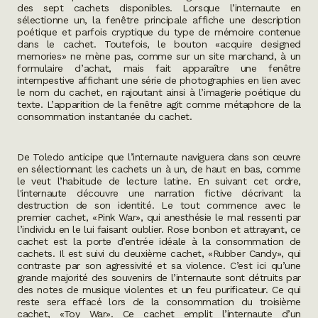
des sept cachets disponibles. Lorsque l’internaute en
sélectionne un, la fenêtre principale affiche une description
poétique et parfois cryptique du type de mémoire contenue
dans le cachet. Toutefois, le bouton «acquire designed
memories» ne mène pas, comme sur un site marchand, à un
formulaire d’achat, mais fait apparaître une fenêtre
intempestive affichant une série de photographies en lien avec
le nom du cachet, en rajoutant ainsi à l’imagerie poétique du
texte. L’apparition de la fenêtre agit comme métaphore de la
consommation instantanée du cachet.
De Toledo anticipe que l’internaute naviguera dans son œuvre
en sélectionnant les cachets un à un, de haut en bas, comme
le veut l’habitude de lecture latine. En suivant cet ordre,
l'internaute découvre une narration fictive décrivant la
destruction de son identité. Le tout commence avec le
premier cachet, «Pink War», qui anesthésie le mal ressenti par
l’individu en le lui faisant oublier. Rose bonbon et attrayant, ce
cachet est la porte d’entrée idéale à la consommation de
cachets. Il est suivi du deuxième cachet, «Rubber Candy», qui
contraste par son agressivité et sa violence. C’est ici qu’une
grande majorité des souvenirs de l’internaute sont détruits par
des notes de musique violentes et un feu purificateur. Ce qui
reste sera effacé lors de la consommation du troisième
cachet, «Toy War». Ce cachet emplit l’internaute d’un