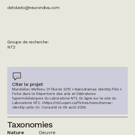
detoledo@neurondiva.com
Groupe de recherche:
NT2
Citer le projet
Mundviller, Mathieu. 01 février 2012 « Nanodramas: Identity Pills »
Fiche dans le Répertoire des arts et littératures
hypermédiatiques du Laboratoire NT2.
En ligne sur le site du
Laboratoire NT2.
<https://nt2.uqam.ca//fiches/nanodramas-
identity-pills-0>
. Consulté le
09 août 2026
.
Taxonomies
Nature
Oeuvre