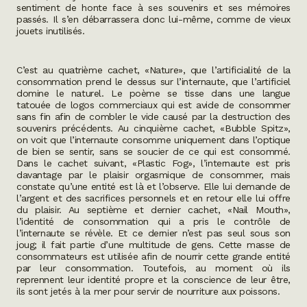
sentiment de honte face à ses souvenirs et ses mémoires
passés. Il s’en débarrassera donc lui-même, comme de vieux
jouets inutilisés.
C’est au quatrième cachet, «Nature», que l’artificialité de la
consommation prend le dessus sur l’internaute, que l’artificiel
domine le naturel. Le poème se tisse dans une langue
tatouée de logos commerciaux qui est avide de consommer
sans fin afin de combler le vide causé par la destruction des
souvenirs précédents. Au cinquième cachet, «Bubble Spitz»,
on voit que l’internaute consomme uniquement dans l’optique
de bien se sentir, sans se soucier de ce qui est consommé.
Dans le cachet suivant, «Plastic Fog», l’internaute est pris
davantage par le plaisir orgasmique de consommer, mais
constate qu’une entité est là et l’observe. Elle lui demande de
l’argent et des sacrifices personnels et en retour elle lui offre
du plaisir. Au septième et dernier cachet, «Nail Mouth»,
l’identité de consommation qui a pris le contrôle de
l’internaute se révèle. Et ce dernier n’est pas seul sous son
joug; il fait partie d’une multitude de gens. Cette masse de
consommateurs est utilisée afin de nourrir cette grande entité
par leur consommation. Toutefois, au moment où ils
reprennent leur identité propre et la conscience de leur être,
ils sont jetés à la mer pour servir de nourriture aux poissons.