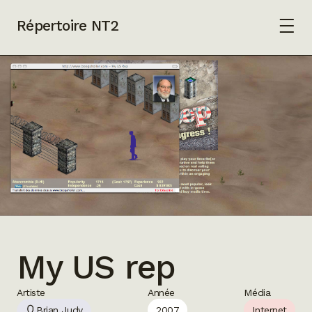
Répertoire NT2
My US rep
Artiste
Année
Média
Brian Judy
2007
Internet