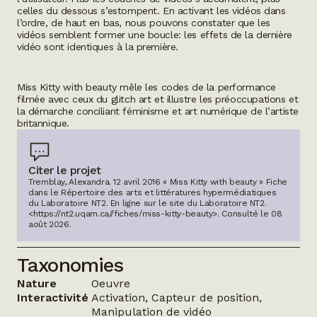
celles du dessous s’estompent. En activant les vidéos dans
l’ordre, de haut en bas, nous pouvons constater que les
vidéos semblent former une boucle: les effets de la dernière
vidéo sont identiques à la première.
Miss Kitty with beauty
mêle les codes de la performance
filmée avec ceux du
glitch art
et illustre les préoccupations et
la démarche conciliant féminisme et art numérique de l’artiste
britannique.
Citer le projet
Tremblay, Alexandra. 12 avril 2016 « Miss Kitty with beauty » Fiche
dans le Répertoire des arts et littératures hypermédiatiques
du Laboratoire NT2.
En ligne sur le site du Laboratoire NT2.
<https://nt2.uqam.ca//fiches/miss-kitty-beauty>
. Consulté le
08
août 2026
.
Taxonomies
Nature
Oeuvre
Interactivité
Activation, Capteur de position,
Manipulation de vidéo