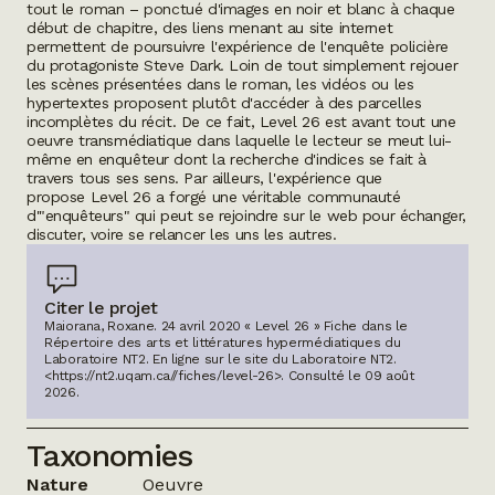
tout le roman – ponctué d'images en noir et blanc à chaque
début de chapitre, des liens menant au
site internet
permettent de poursuivre l'expérience de l'enquête policière
du protagoniste Steve Dark. Loin de tout simplement rejouer
les scènes présentées dans le roman, les vidéos ou les
hypertextes proposent plutôt d'accéder à des parcelles
incomplètes du récit. De ce fait,
Level 26
est avant tout une
oeuvre transmédiatique dans laquelle le lecteur se meut lui-
même en enquêteur dont la recherche d'indices se fait à
travers tous ses sens. Par ailleurs, l'expérience que
propose
Level 26
a forgé une véritable communauté
d'"enquêteurs" qui peut se rejoindre sur le web pour échanger,
discuter, voire se relancer les uns les autres.
Citer le projet
Maiorana, Roxane. 24 avril 2020 « Level 26 » Fiche dans le
Répertoire des arts et littératures hypermédiatiques du
Laboratoire NT2.
En ligne sur le site du Laboratoire NT2.
<https://nt2.uqam.ca//fiches/level-26>
. Consulté le
09 août
2026
.
Taxonomies
Nature
Oeuvre