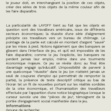
le joueur doit, en interchangeant la position de ces objets,
créer des séries de trois objets de la même couleur afin de
les faire disparaître.
La particularité de
LAYOFF
tient au fait que les objets en
question sont des travailleurs américains, issus de différents
secteurs économiques; la réussite d'une série d'alignement
précipite ces travailleurs vers un bureau de chômage. Le
pointage de la partie est calculé en montant d'argent "sauvé"
par les mises à pied. Notons également que des banquiers se
glissent dans l'interface de jeu, et qu'il est impossible de les
faire disparaître; comme le jeu l'explicite, les banquiers ne
perdent jamais leur emploi, même dans une tourmente
économique majeure. Ce jeu se révèle donc au final être
davantage engagé qu'éducatif. L'impossibilité de parvenir à
une quelconque "réussite" dans le jeu (on n'atteint jamais un
seuil de coupures d'emploi qui permettrait de remporter la
partie), la présence de texte descriptif critique au bas de
l'écran tel un fil de nouvelles portant sur les réalités sordides
de la crise économique, et l'humanisation des travailleurs
effectuée par l'apparition d'une notice biographique lorsque le
curseur survole une des "pièces de jeu", témoignent de la
portée d'engagement social manifestée dans le jeu.
Informations
Groupe de recherche: