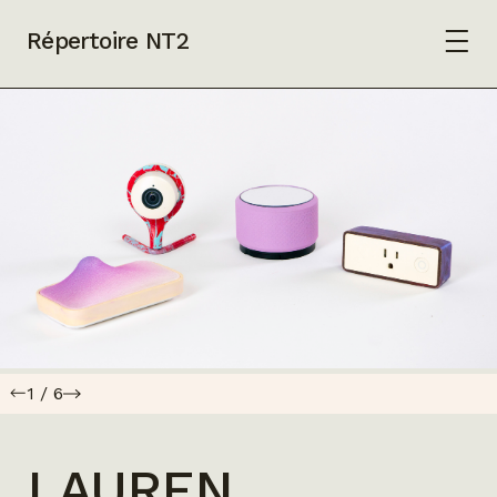
Répertoire NT2
1
/
6
LAUREN