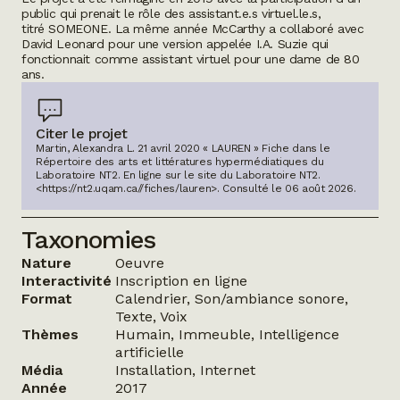
public qui prenait le rôle des assistant.e.s virtuel.le.s,
titré
SOMEONE
. La même année McCarthy a collaboré avec
David Leonard pour une version appelée
I.A. Suzie
qui
fonctionnait comme assistant virtuel pour une dame de 80
ans.
Citer le projet
Martin, Alexandra L. 21 avril 2020 « LAUREN » Fiche dans le
Répertoire des arts et littératures hypermédiatiques du
Laboratoire NT2.
En ligne sur le site du Laboratoire NT2.
<https://nt2.uqam.ca//fiches/lauren>
. Consulté le
06 août 2026
.
Taxonomies
Nature
Oeuvre
Interactivité
Inscription en ligne
Format
Calendrier, Son/ambiance sonore,
Texte, Voix
Thèmes
Humain, Immeuble, Intelligence
artificielle
Média
Installation, Internet
Année
2017