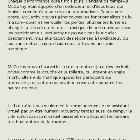
Chaque performance durait trois jours. Pendant ce temps-là,
McCarthy était équipée d’un ordinateur et d'écouteurs qui
étaient connectés à une maison automatisée. Depuis son
poste, McCarthy pouvait gérer toutes les fonctionnalités de la
maison—ouvrir et verrouiller les portes, allumer les lumières,
changer la température, etc.—ainsi que de communiquer avec
les participant.e.s. McCarthy ne pouvait pas leur parler
directement, mais elle tapait des réponses à l’ordinateur, qui
les transmettait aux participant.e.s à travers une voix
robotique.
McCarthy pouvait surveiller toute la maison (sauf des endroits
privés comme la douche et la toilette, qui étaient en angle
mort). Elle ne dormait que quand les participant.e.s
dormaient, restant en observation constante pendant les
heures de réveil.
Le but n’était pas seulement le remplacement d’un assistant
virtuel par un être humain; McCarthy tentait aussi de remplir le
vide qu’un assistant virtuel laisserait en anticipant les besoins
des habitant.e.s de la maison.
Le projet a été réimaginé en 2019 avec la participation d’un