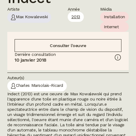
Artiste
Année
Média
Max Kowalewski
2013
Installation
Internet
Consulter l'oeuvre
Dernière consultation
10 janvier 2018
Auteur(s)
Charles Marsolais-Ricard
Indect
(2013)
est une oeuvre de Max Kowalewski qui prend
l'apparence d'une toile en plastique rouge ou noire étirée à
l'intérieur d'un profond cadre en métal. Lorsqu'un.e
spectateur.trice entre dans le champ de vision du dispositif,
un visage tridimensionnel émerge et suit du regard l'individu
sélectionné, l'oeuvre étant munie d'une caméra et d'un logiciel
de reconnaissance faciale. La toile ainsi tendue par le visage
d'un automate, le tableau monochrome déstabilise la
hiérarchie du sentiment d'un regard unidirectionnel provenant