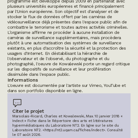
programme est développé depuis 2009 en partenariat avec
plusieurs universités européennes et financé principalement
par l'Union européenne. Son objectif est d'analyser et de
stocker le flux de données offert par les caméras de
vidéosurveillance déjà présentes dans l'espace public afin de
combattre le terrorisme et toutes autres activités criminelles.
L’organisme affirme
ne procéder à aucune installation de
caméras de surveillance supplémentaires, mais procèdera
plutôt à une automatisation des systèmes de surveillance
existants, en plus d'accroître la sécurité et la protection des
usagers d'Internet. En déstabilisant la hiérarchie de
l'observateur et de l'observé, du photographe et du
photographié, l'oeuvre de Kowalewski porte un regard critique
sur les dispositifs de surveillance et leur prolifération
dissimulée dans l'espace public.
Informations
L'oeuvre est documentée par l'artiste sur
Vimeo
,
YouTube
et
dans son
portfolio disponible en ligne.
Citer le projet
Marsolais-Ricard, Charles et Kowalewski, Max. 10 janvier 2018 «
Indect » Fiche dans le Répertoire des arts et littératures
hypermédiatiques du Laboratoire NT2.
En ligne sur le site du
Laboratoire NT2.
<https://nt2.uqam.ca//fiches/indect>
. Consulté
le
07 août 2026
.