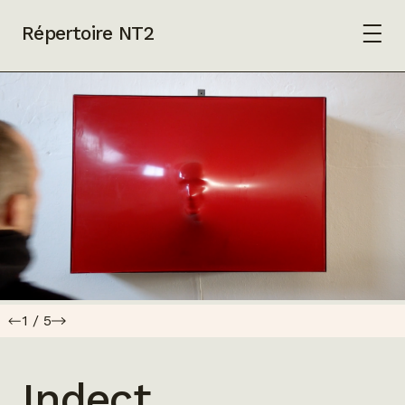
Répertoire NT2
1
/
5
Indect