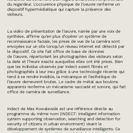
du regardeur. L'occurence physique de l'oeuvre renferme un
dispositif hypermédiatique qui capture la présence des
visiteurs.
La vidéo de présentation de l’œuvre
, narrée par une voix de
synthèse, affirme qu’en plus d’opérer un système de
reconnaissance faciale, les prises de vue de la caméra sont
envoyées sur
un site
lorsqu’un réseau internet est détecté par
le dispositif. Ce site fait
office
de base de données
de l’œuvre, répertoriant les photographies des visiteurs selon
la date et l’heure exacte auxquelles elles ont été prises. Bien
que les individus observés par
Indect
soient filmés et
photographiés à leur insu grâce à une technologie récente qui
tend à se rendre invisible, la mécanique et l’esthétique de
l’œuvre demeurent brutes. Le cadre de métal aux boulons
apparents renferme un mécanisme saccadé et sonore, qui fait
office de caméra de surveillance.
Indect
de Max Kowalewski est une référence directe au
programme du même nom (INDECT: Intelligent information
system supporting observation, searching and detection for
security of citizens in urban environment) visant le
développement de systèmes de surveillance intelligents. Ce