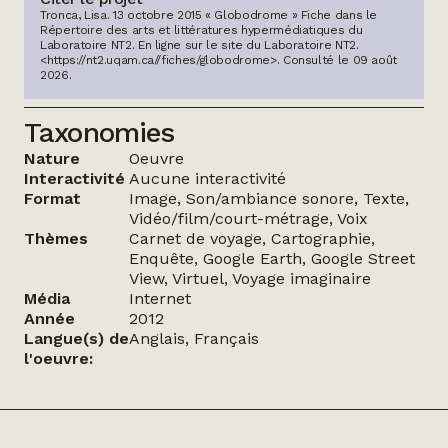
Tronca, Lisa. 13 octobre 2015 « Globodrome » Fiche dans le
Répertoire des arts et littératures hypermédiatiques du
Laboratoire NT2.
En ligne sur le site du Laboratoire NT2.
<https://nt2.uqam.ca//fiches/globodrome>
. Consulté le
09 août
2026
.
Taxonomies
Nature
Oeuvre
Interactivité
Aucune interactivité
Format
Image, Son/ambiance sonore, Texte,
Vidéo/film/court-métrage, Voix
Thèmes
Carnet de voyage, Cartographie,
Enquête, Google Earth, Google Street
View, Virtuel, Voyage imaginaire
Média
Internet
Année
2012
Langue(s) de
Anglais, Français
l'oeuvre: