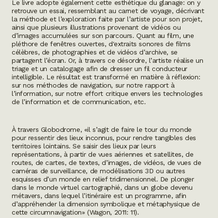
Le livre adopte également cette esthétique du glanage: on y
retrouve un essai, ressemblant au carnet de voyage, décrivant
la méthode et l’exploration faite par l’artiste pour son projet,
ainsi que plusieurs illustrations provenant de vidéos ou
d’images accumulées sur son parcours. Quant au film, une
pléthore de fenêtres ouvertes, d'extraits sonores de films
célèbres, de photographies et de vidéos d’archive, se
partagent l’écran. Or, à travers ce désordre, l’artiste réalise un
triage et un catalogage afin de dresser un fil conducteur
intelligible. Le résultat est transformé en matière à réflexion:
sur nos méthodes de navigation, sur notre rapport à
l’information, sur notre effort critique envers les technologies
de l’information et de communication, etc.
À travers
Globodrome
, «il s’agit de faire le tour du monde
pour ressentir des lieux inconnus, pour rendre tangibles des
territoires lointains. Se saisir des lieux par leurs
représentations, à partir de vues aériennes et satellites, de
routes, de cartes, de textes, d’images, de vidéos, de vues de
caméras de surveillance, de modélisations 3D ou autres
esquisses d’un monde en relief tridimensionnel. De plonger
dans le monde virtuel cartographié, dans un globe devenu
métavers
, dans lequel l’itinéraire est un programme, afin
d’appréhender la dimension symbolique et métaphysique de
cette
circumnavigation
» (Wagon, 2011: 11).