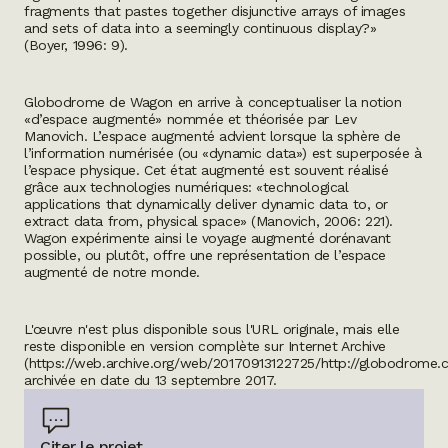
fragments that pastes together disjunctive arrays of images
and sets of data into a seemingly continuous display?»
(Boyer, 1996: 9).
Globodrome
de Wagon en arrive à conceptualiser la notion
«d’espace augmenté» nommée et théorisée par Lev
Manovich. L’espace augmenté advient lorsque la sphère de
l’information numérisée (ou «
dynamic data»)
est superposée à
l’espace physique. Cet état augmenté est souvent réalisé
grâce aux technologies numériques: «
technological
applications that
dynamically deliver dynamic data to, or
extract data from, physical space» (Manovich, 2006: 221).
Wagon expérimente ainsi le voyage augmenté dorénavant
possible, ou plutôt, offre une représentation de l’espace
augmenté de notre monde.
L'œuvre n'est plus disponible sous l'URL originale, mais elle
reste disponible en version complète sur Internet Archive
(https://web.archive.org/web/20170913122725/http://globodrome.
archivée en date du 13 septembre 2017.
Citer le projet