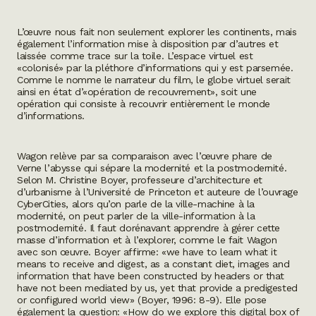
L’œuvre nous fait non seulement explorer les continents, mais
également l’information mise à disposition par d’autres et
laissée comme trace sur la toile. L’espace virtuel est
«colonisé» par la pléthore d’informations qui y est parsemée.
Comme le nomme le narrateur du film, le globe virtuel serait
ainsi en état d’«opération de recouvrement», soit une
opération qui consiste à recouvrir entièrement le monde
d’informations.
Wagon relève par sa comparaison avec l’œuvre phare de
Verne l’abysse qui sépare la modernité et la postmodernité.
Selon M. Christine Boyer, professeure d’architecture et
d’urbanisme à l’Université de Princeton et auteure de l’ouvrage
CyberCities
, alors qu’on parle de la ville-machine à la
modernité, on peut parler de la ville-information à la
postmodernité. Il faut dorénavant apprendre à gérer cette
masse d’information et à l’explorer, comme le fait Wagon
avec son œuvre. Boyer affirme: «
we have to learn what it
means to receive and digest, as a constant diet, images and
information that have been constructed by headers or that
have not been mediated by us, yet that provide a predigested
or configured world view
» (Boyer, 1996: 8-9). Elle pose
également la question: «
How do we explore this digital box of