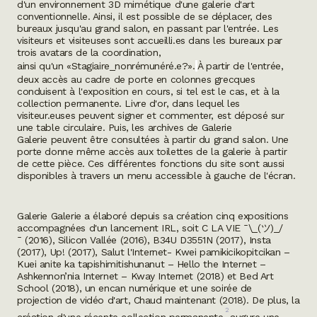
d'un environnement 3D mimétique d'une galerie d'art
conventionnelle. Ainsi, il est possible de se déplacer, des
bureaux jusqu'au grand salon, en passant par l'entrée. Les
visiteurs et visiteuses sont accueilli.es dans les bureaux par
trois avatars de la coordination,
ainsi qu'un «Stagiaire_nonrémunéré.e?».
À partir de l'entrée,
deux accès au cadre de porte en colonnes grecques
conduisent à l'exposition en cours, si tel est le cas, et à la
collection permanente
. Livre d'or
, dans lequel les
visiteur.euses peuvent signer et commenter, est déposé sur
une table circulaire. Puis, les archives de
Galerie
Galerie
peuvent être consultées à partir du grand salon. Une
porte donne même accès aux toilettes de la galerie à partir
de cette pièce. Ces différentes fonctions du site sont aussi
disponibles à travers un menu accessible à gauche de l'écran.
Galerie Galerie
a élaboré depuis sa création cinq expositions
accompagnées d'un lancement
IRL
, soit
C LA VIE ¯\_(ツ)_/
¯
(2016),
Silicon Vallée
(2016),
B34U D3551N
(2017),
Insta
(2017),
Up!
(2017),
Salut l'Internet- Kwei pamikicikopitcikan –
Kuei anite ka tapishimitishunanut – Hello the Internet –
Ashkennon’nia Internet – Kway Internet
(2018) et Bed Art
School (2018), un
encan numérique
et une soirée de
projection de vidéo d'art,
Chaud maintenant
(2018). De plus, la
2
création d'une récente collection permanente
augure une