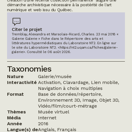
démarche archivistique nécessaire à la postérité de l'art
numérique et web issu du Québec.
Citer le projet
Tremblay, Alexandra et Marsolais-Ricard, Charles. 23 mai 2018 «
Galerie Galerie » Fiche dans le Répertoire des arts et
littératures hypermédiatiques du Laboratoire NT2.
En ligne sur
le site du Laboratoire NT2.
<https://nt2.uqam.ca//fiches/galerie-
galerie>
. Consulté le
06 août 2026
.
Taxonomies
Nature
Galerie/musée
Interactivité
Activation, Clavardage, Lien mobile,
Navigation à choix multiples
Format
Base de données/répertoire,
Environnement 3D, Image, Objet 3D,
Vidéo/film/court-métrage
Thèmes
Musée virtuel
Média
Internet
Année
2016
Langue(s) de
Anglais, Français