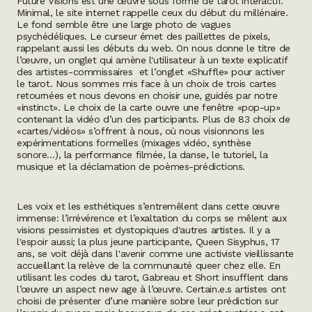
Future Visions
est une œuvre sous forme de tarot interactif.
Minimal, le site internet rappelle ceux du début du millénaire.
Le fond semble être une large photo de vagues
psychédéliques. Le curseur émet des paillettes de pixels,
rappelant aussi les débuts du web. On nous donne le titre de
l’œuvre, un onglet qui amène l'utilisateur à un texte explicatif
des artistes-commissaires et l’onglet «Shuffle» pour activer
le tarot. Nous sommes mis face à un choix de trois cartes
retournées et nous devons en choisir une, guidés par notre
«instinct». Le choix de la carte ouvre une fenêtre «pop-up»
contenant la vidéo d’un des participants. Plus de 83 choix de
«cartes/vidéos»
s’offrent à nous, où nous visionnons les
expérimentations formelles (mixages vidéo, synthèse
sonore…), la performance filmée, la danse, le tutoriel, la
musique et la déclamation de poèmes-prédictions.
Les voix et les esthétiques s’entremêlent dans cette œuvre
immense: l’irrévérence et l’exaltation du corps se mêlent aux
visions pessimistes et dystopiques d'autres artistes. Il y a
l'espoir aussi; la plus jeune participante, Queen Sisyphus, 17
ans, se voit déjà dans l'avenir comme une activiste vieillissante
accueillant la relève de la communauté queer chez elle. En
utilisant les codes du tarot, Gabreau et Short insufflent dans
l’œuvre un aspect
new age
à l’œuvre. Certain.e.s artistes ont
choisi de présenter d’une manière sobre leur prédiction sur