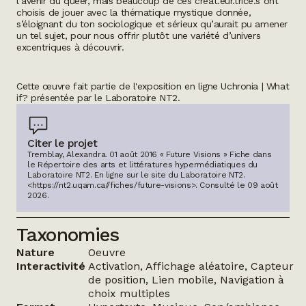
l’avenir du queer, mais beaucoup de ces créat.eur.trice.s ont
choisis de jouer avec la thématique mystique donnée,
s’éloignant du ton sociologique et sérieux qu’aurait pu amener
un tel sujet, pour nous offrir plutôt une variété d’univers
excentriques à découvrir.
Cette œuvre fait partie de l'exposition en ligne
Uchronia | What
if?
présentée par le Laboratoire NT2.
Citer le projet
Tremblay, Alexandra. 01 août 2016 « Future Visions » Fiche dans
le Répertoire des arts et littératures hypermédiatiques du
Laboratoire NT2.
En ligne sur le site du Laboratoire NT2.
<https://nt2.uqam.ca//fiches/future-visions>
. Consulté le
09 août
2026
.
Taxonomies
Nature
Oeuvre
Interactivité
Activation, Affichage aléatoire, Capteur
de position, Lien mobile, Navigation à
choix multiples