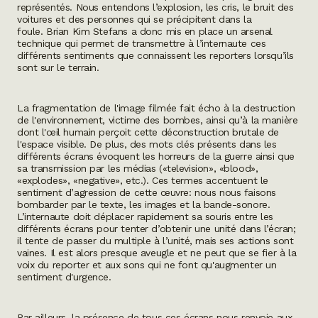
représentés. Nous entendons l’explosion, les cris, le bruit des
voitures et des personnes qui se précipitent dans la
foule. Brian Kim Stefans a donc mis en place un arsenal
technique qui permet de transmettre à l’internaute ces
différents sentiments que connaissent les reporters lorsqu’ils
sont sur le terrain.
La fragmentation de l'image filmée fait écho à la destruction
de l'environnement, victime des bombes, ainsi qu’à la manière
dont l'œil humain perçoit cette déconstruction brutale de
l'espace visible. De plus, des mots clés présents dans les
différents écrans évoquent les horreurs de la guerre ainsi que
sa transmission par les médias (
«television», «blood»,
«explodes», «negative»
, etc.). Ces termes accentuent le
sentiment d’agression de cette œuvre: nous nous faisons
bombarder par le texte, les images et la bande-sonore.
L’internaute doit déplacer rapidement sa souris entre les
différents écrans pour tenter d’obtenir une unité dans l’écran;
il tente de passer du multiple à l’unité, mais ses actions sont
vaines. Il est alors presque aveugle et ne peut que se fier à la
voix du reporter et aux sons qui ne font qu'augmenter un
sentiment d'urgence.
Par ailleurs, la présence de tous ces écrans nous renvoie aux