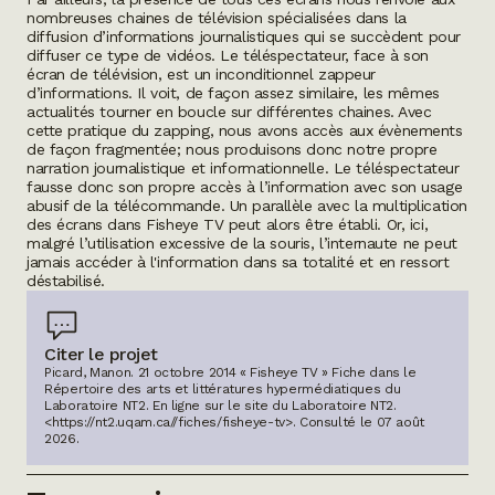
nombreuses chaines de télévision spécialisées dans la
diffusion d’informations journalistiques qui se succèdent pour
diffuser ce type de vidéos. Le téléspectateur, face à son
écran de télévision, est un inconditionnel
zappeur
d’informations. Il voit, de façon assez similaire, les mêmes
actualités tourner en boucle sur différentes chaines. Avec
cette pratique du
zapping
, nous avons accès aux évènements
de façon fragmentée; nous produisons donc notre propre
narration journalistique et informationnelle. Le téléspectateur
fausse donc son propre accès à l’information avec son usage
abusif de la télécommande. Un parallèle avec la multiplication
des écrans dans
Fisheye TV
peut alors être établi. Or, ici,
malgré l’utilisation excessive de la souris, l’internaute ne peut
jamais accéder à l'information dans sa totalité et en ressort
déstabilisé.
Citer le projet
Picard, Manon. 21 octobre 2014 « Fisheye TV » Fiche dans le
Répertoire des arts et littératures hypermédiatiques du
Laboratoire NT2.
En ligne sur le site du Laboratoire NT2.
<https://nt2.uqam.ca//fiches/fisheye-tv>
. Consulté le
07 août
2026
.