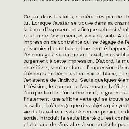
Ce jeu, dans les faits, confère très peu de li
lui. Lorsque l’avatar se trouve dans sa cham
la barre d’espacement afin que celui-ci s’hab
bouton de l’ascenseur, et ainsi de suite. Au fi
impression de contrainte qui se dégage de l’
prisonnier du quotidien, il ne peut échapper
l’encourage à se rendre au travail, inlassabl
largement à cette impression. D’abord, la m
répétitives, vient renforcer l’impression d’e
éléments du décor est en noir et blanc, ce qui
l’existence de l’individu. Seuls quelques élé
télévision, le bouton de l’ascenseur, l’affic
l’unique feuille d’un arbre mort, le graphique
finalement, une affiche verte qui se trouve au
grisaille, il n’émerge que des objets qui sym
vie du travailleur salarié contemporain. Le de
sortie, introduit la seule liberté qui est con
plutôt que de s’installer à son cubicule pour