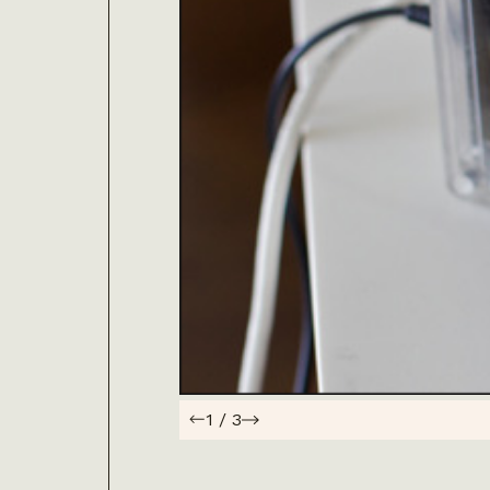
1
/
3