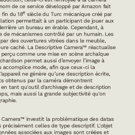
Le nom de ce service développé par Amazon fait
e
 fin du 18
siècle du Turc mécanique créé par
ation permettait à un participant de jouer aux
errière un bureau en érable. Cependant, à
mble de mécanismes contrôlé par un humain. Les
ar des ouvertures vitrées dans le meuble,
meure caché. La Descriptive Camera™ réactualise
re perçu comme une mise en scène archaïque
t Richardson permet aussi d’envoyer l’image à
au
accomplice mode,
afin que ceux-ci la
’appareil ne génère qu’une description écrite,
tats obtenus par la caméra démontrent
en tant qu'outil d'archivage et de description
ps, mais aussi la grande subjectivité qu'on
graphie.
ve Camera™ investit la problématique des
datas
précisément celles de type descriptif. L'objet
 données associées aux images sont créées et