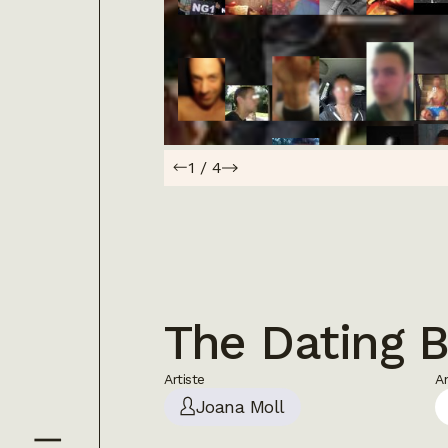
1
/
4
The Dating B
Artiste
A
Joana Moll