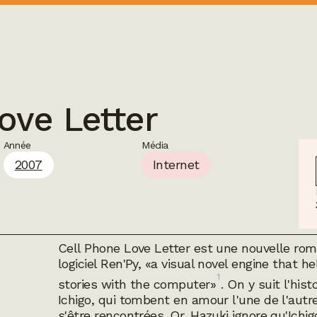
ove Letter
Année
Média
2007
Internet
Cell Phone Love Letter
est une nouvelle roma
logiciel Ren'Py, «a visual novel engine that 
1
stories with the computer»
. On y suit l'hi
Ichigo, qui tombent en amour l'une de l'autr
s'être rencontrées. Or, Hazuki ignore qu'Ichi