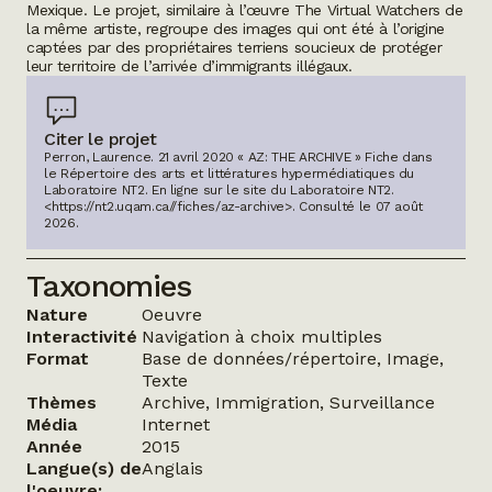
Mexique. Le projet, similaire à l’œuvre
The Virtual Watchers
de
la même artiste, regroupe des images qui ont été à l’origine
captées par des propriétaires terriens soucieux de protéger
leur territoire de l’arrivée d’immigrants illégaux.
Citer le projet
Perron, Laurence. 21 avril 2020 « AZ: THE ARCHIVE » Fiche dans
le Répertoire des arts et littératures hypermédiatiques du
Laboratoire NT2.
En ligne sur le site du Laboratoire NT2.
<https://nt2.uqam.ca//fiches/az-archive>
. Consulté le
07 août
2026
.
Taxonomies
Nature
Oeuvre
Interactivité
Navigation à choix multiples
Format
Base de données/répertoire, Image,
Texte
Thèmes
Archive, Immigration, Surveillance
Média
Internet
Année
2015
Langue(s) de
Anglais
l'oeuvre: