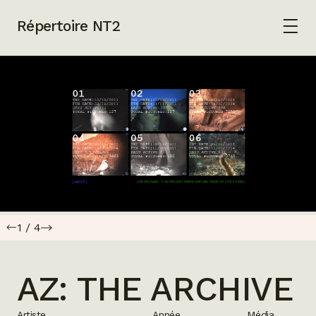
Répertoire NT2
1
/
4
AZ: THE ARCHIVE
Artiste
Année
Média