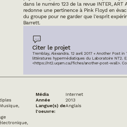
dans le numéro 123 de la revue INTER, ART A
redonne une pertinence à Pink Floyd en évac
du groupe pour ne garder que l'esprit expéri
Barrett.
Citer le projet
Tremblay, Alexandra. 12 avril 2017 « Another Post in 
littératures hypermédiatiques du Laboratoire NT2.
E
<https://nt2.uqam.ca//fiches/another-post-wall>
. C
Média
Internet
tiples
Année
2013
Musique,
Langue(s) de
Anglais
l'oeuvre:
age
électronique,