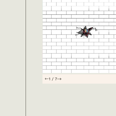
1
/
7