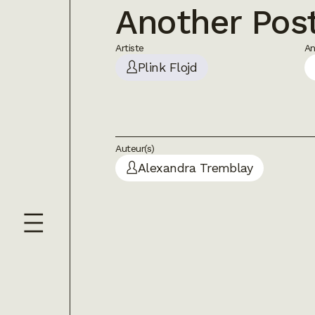
Another Post
Artiste
A
Plink Flojd
Auteur(s)
Alexandra Tremblay