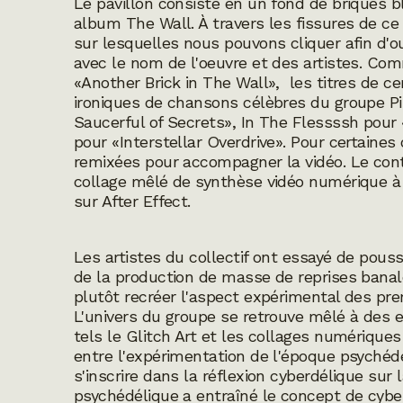
Le pavillon consiste en un fond de briques b
album The Wall. À travers les fissures de c
sur lesquelles nous pouvons cliquer afin d'o
avec le nom de l'oeuvre et des artistes. Co
«Another Brick in The Wall», les titres de c
ironiques de chansons célèbres du groupe P
Saucerful of Secrets»,
In The Flessssh
pour 
pour «Interstellar Overdrive». Pour certaine
remixées pour accompagner la vidéo. Le conte
collage mêlé de synthèse vidéo numérique à
sur After Effect.
Les artistes du collectif ont essayé de po
de la production de masse de reprises bana
plutôt recréer l'aspect expérimental des p
L'univers du groupe se retrouve mêlé à des
tels le Glitch Art et les collages numérique
entre l'expérimentation de l'époque psychéd
s'inscrire dans la réflexion cyberdélique sur l
psychédélique a entraîné le concept de cybe