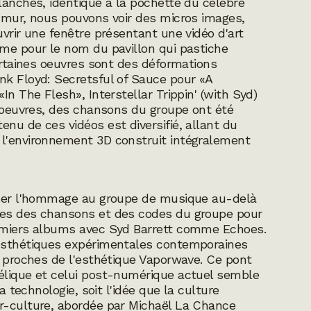
lanches, identique à la pochette du célèbre
e mur, nous pouvons voir des micros images,
uvrir une fenêtre présentant une vidéo d'art
mme pour le nom du pavillon qui pastiche
ertaines oeuvres sont des déformations
ink Floyd:
Secretsful of Sauce
pour «A
«In The Flesh»,
Interstellar Trippin' (with Syd)
s oeuvres, des chansons du groupe ont été
nu de ces vidéos est diversifié, allant du
 l'environnement 3D construit intégralement
usser l'hommage au groupe de musique au-delà
les des chansons et des codes du groupe pour
remiers albums avec Syd Barrett comme
Echoes
.
 esthétiques expérimentales contemporaines
s proches de l'esthétique Vaporwave. Ce pont
élique et celui post-numérique actuel semble
a technologie, soit l'idée que la culture
r-culture, abordée par Michaël La Chance