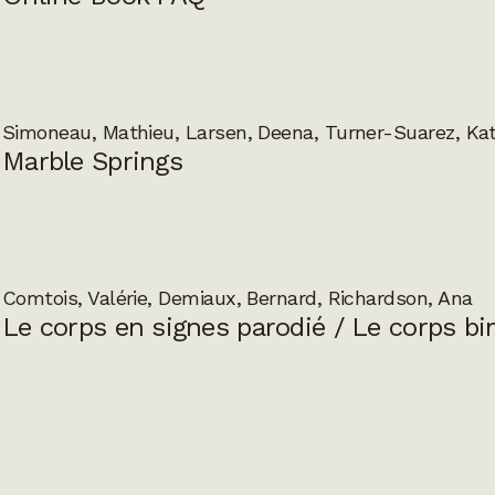
Simoneau, Mathieu, Larsen, Deena, Turner-Suarez, Kat
Marble Springs
Comtois, Valérie, Demiaux, Bernard, Richardson, Ana
Le corps en signes parodié / Le corps bi
Ladouceur, Moana, Saint Joanis, Thierry
Société Sherlock Holmes de France