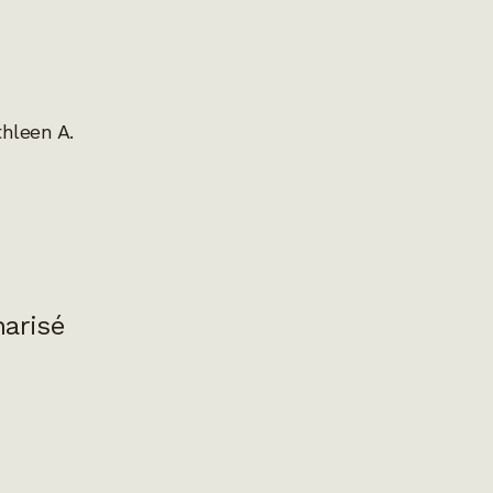
hleen A.
narisé